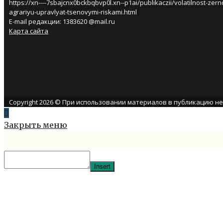
https://xn----7sbajcnx0bckbqbvp0l.xn--p1ai/publikaczii/volatilnost-zer
agrariyu-upravlyat-tsenovymi-riskami.html
E-mail редакции: 1383620 @mail.ru
Карта сайта
Copyright 2026 © При использовании материалов в публикацию н
Закрыть меню
Insert