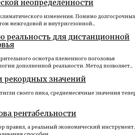
еской неопределённости
климатического изменения. Помимо долгосрочны
том межгодовой и внутрисезонной...
ю реальность для дистанционной
овья
рительного осмотра племенного поголовья
огии дополненной реальности. Метод позволяет...
ли рекордных значений
стигли своего пика, среднемесячные значения тепе
ова рентабельности
р правил, а реальный экономический инструмент.
левания способен...