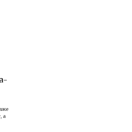
а-
даже
, а