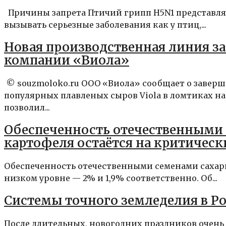
Причины запрета Птичий грипп H5N1 представля
вызывать серьезные заболевания как у птиц,...
Новая производственная линия з
компании «Виола»
© souzmoloko.ru ООО «Виола» сообщает о завер
популярных плавленых сыров Viola в ломтиках н
позволил...
Обеспеченность отечественными 
картофеля остаётся на критическ
Обеспеченность отечественными семенами сахар
низком уровне — 2% и 1,9% соответственно. Об...
Системы точного земледелия в Р
После длительных, новогодних праздников очень