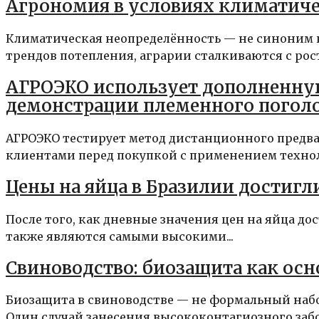
Агрономия в условиях климатич
Климатическая неопределённость — не синоним 
трендов потепления, аграрии сталкиваются с рос
АГРОЭКО использует дополненну
демонстрации племенного погол
АГРОЭКО тестирует метод дистанционного предва
клиентами перед покупкой с применением технол
Цены на яйца в Бразилии достиг
После того, как дневные значения цен на яйца до
также являются самыми высокими...
Свиноводство: биозащита как осн
Биозащита в свиноводстве — не формальный набо
Один случай занесения высококонтагиозного забо