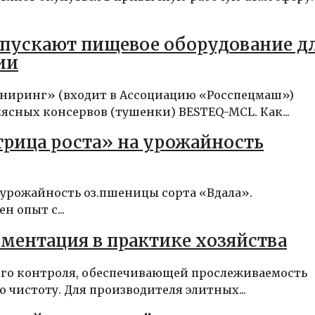
пускают пищевое оборудование д
ии
иринг» (входит в Ассоциацию «Росспецмаш»)
ясных консервов (тушенки) BESTEQ-MCL. Как...
трица роста» на урожайность
 урожайность оз.пшеницы сорта «Вдала».
н опыт с...
ументация в практике хозяйства
ого контроля, обеспечивающей прослеживаемость
чистоту. Для производителя элитных...