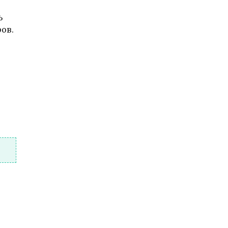
ь
ов.