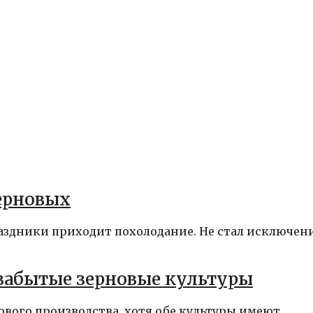
ерновых
раздники приходит похолодание. Не стал исключен
 забытые зерновые культуры
вого производства, хотя обе культуры имеют