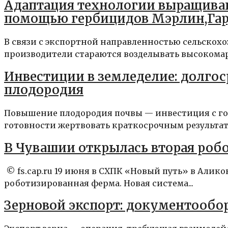
Адаптация технологии выращиван
помощью гербицидов Мэрлин,Гард
В связи с экспортной направленностью сельскохо
производители стараются возделывать высокомарж
Инвестиции в земледелие: долго
плодородия
Повышение плодородия почвы — инвестиция с гор
готовности жертвовать краткосрочным результато
В Чувашии открылась вторая роб
© fs.cap.ru 19 июня в СХПК «Новый путь» в Алик
роботизированная ферма. Новая система...
Зерновой экспорт: документообор