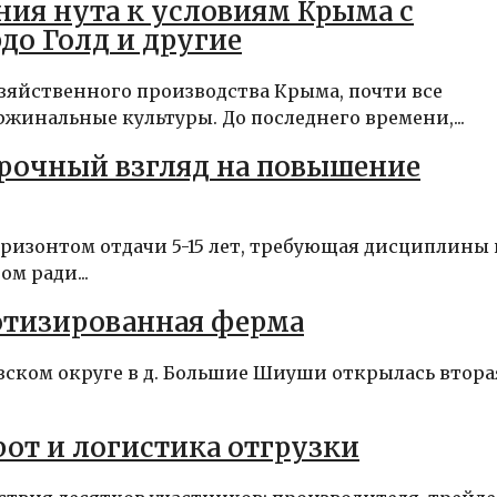
ия нута к условиям Крыма с
о Голд и другие
зяйственного производства Крыма, почти все
инальные культуры. До последнего времени,...
срочный взгляд на повышение
изонтом отдачи 5-15 лет, требующая дисциплины 
м ради...
отизированная ферма
овском округе в д. Большие Шиуши открылась втора
от и логистика отгрузки