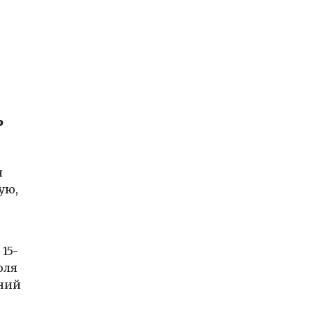
ь
я
ую,
15-
оля
нний