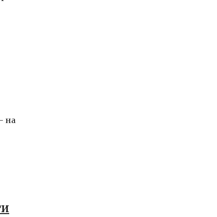
– на
ти