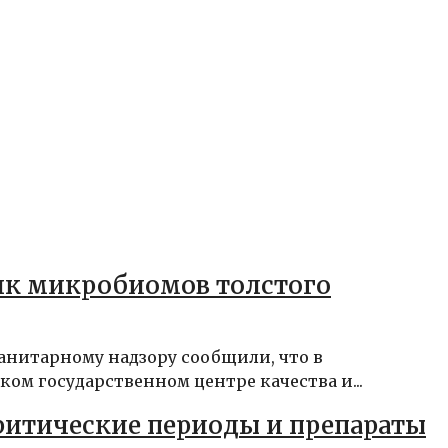
нк микробиомов толстого
анитарному надзору сообщили, что в
ом государственном центре качества и...
ритические периоды и препараты