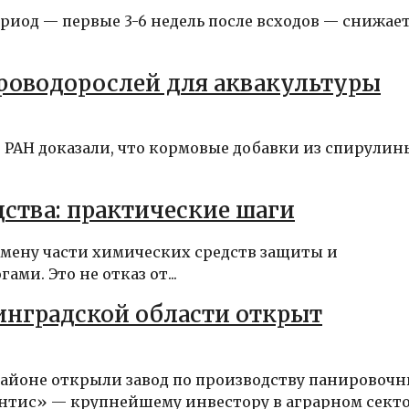
риод — первые 3-6 недель после всходов — снижае
роводорослей для аквакультуры
АН доказали, что кормовые добавки из спирулин
ства: практические шаги
мену части химических средств защиты и
и. Это не отказ от...
инградской области открыт
 районе открыли завод по производству панировоч
нтис» — крупнейшему инвестору в аграрном сектор