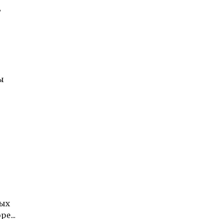
т
ы
ных
е...