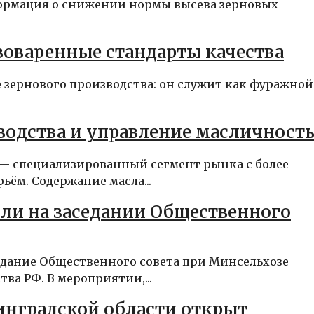
формация о снижении нормы высева зерновых
воваренные стандарты качества
е зернового производства: он служит как фуражной
водства и управление масличност
— специализированный сегмент рынка с более
ём. Содержание масла...
ли на заседании Общественного
едание Общественного совета при Минсельхозе
ва РФ. В мероприятии,...
инградской области открыт