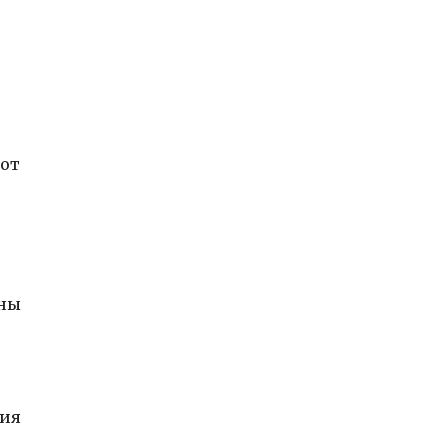
 от
ины
ния