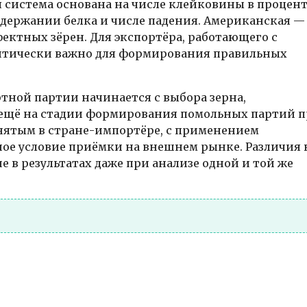
 система основана на числе клейковины в процен
содержании белка и числе падения. Американская —
фектных зёрен. Для экспортёра, работающего с
итически важно для формирования правильных
тной партии начинается с выбора зерна,
 ещё на стадии формирования помольных партий 
нятым в стране-импортёре, с применением
ое условие приёмки на внешнем рынке. Различия 
 в результатах даже при анализе одной и той же