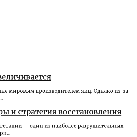
величивается
е мировым производителем яиц. Однако из-за
..
ры и стратегия восстановления
егетации — один из наиболее разрушительных
и...