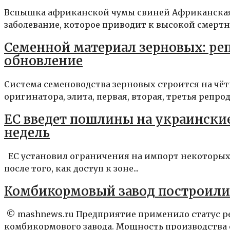
Вспышка африканской чумы свиней Африканская 
заболевание, которое приводит к высокой смертно
Семенной материал зерновых: ре
обновление
Система семеноводства зерновых строится на чё
оригинатора, элита, первая, вторая, третья репро
ЕС введет пошлины на украински
недель
ЕС установил ограничения на импорт некоторых
после того, как доступ к зоне...
Комбикормовый завод построили
© mashnews.ru Предприятие применило статус ре
комбикормового завода. Мощность производства сос