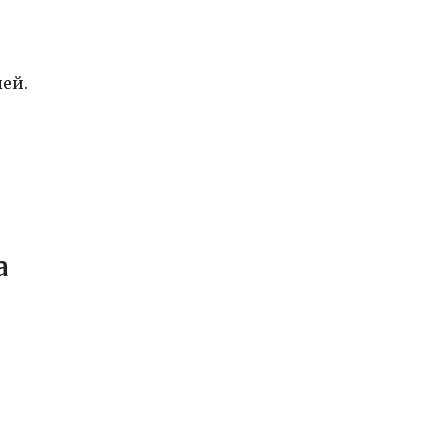
ей.
а