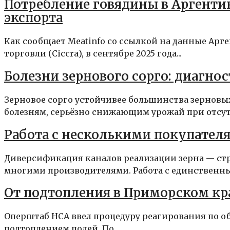
Потребление говядины в Аргенти
экспорта
Как сообщает Meatinfo со ссылкой на данные А
торговли (Ciccra), в сентябре 2025 года...
Болезни зернового сорго: диагно
Зерновое сорго устойчивее большинства зерновых
болезням, серьёзно снижающим урожай при отсутс
Работа с несколькими покупател
Диверсификация каналов реализации зерна — ст
многими производителями. Работа с единственным
От подтопления в Приморском крае
Оперштаб НСА ввел процедуру реагирования по о
подтоплением полей. По...