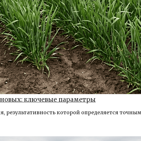
новых: ключевые параметры
я, результативность которой определяется точны