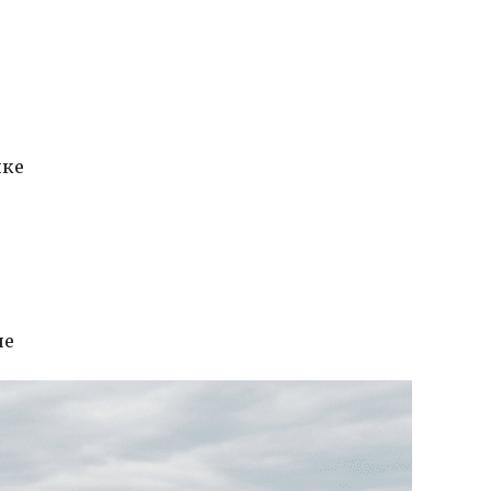
нке
не