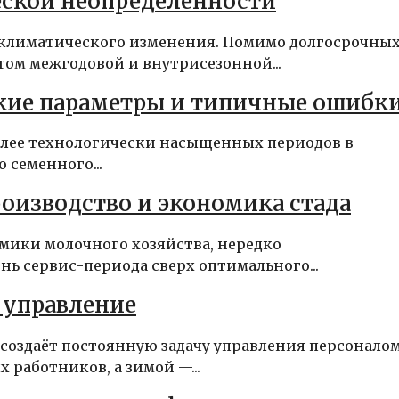
еской неопределённости
климатического изменения. Помимо долгосрочны
том межгодовой и внутрисезонной...
кие параметры и типичные ошибк
олее технологически насыщенных периодов в
 семенного...
оизводство и экономика стада
мики молочного хозяйства, нередко
ь сервис-периода сверх оптимального...
 управление
создаёт постоянную задачу управления персоналом
работников, а зимой —...