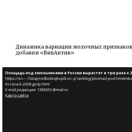
Динамика вариации молочных признаков
добавки «ВивАктив»
Площадь под хмельниками в России вырастет в три раза к 2
https://xn----7sbajcnx0bckbqbvp0l.xn--p1ai/blog/ploshad-pod-hmelnikam
tri-raza-k-2028-gody.html
E-mail редакции: 1383620 @mail.ru
Карта сайта