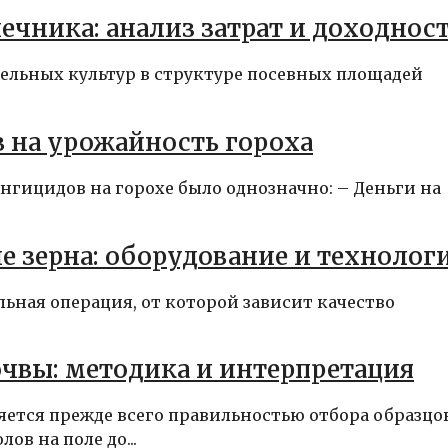
чника: анализ затрат и доходнос
бельных культур в структуре посевных площадей
 на урожайность гороха
нгицидов на горохе было однозначно: – Деньги на
е зерна: оборудование и технолог
льная операция, от которой зависит качество
чвы: методика и интерпретация
ется прежде всего правильностью отбора образцов
ов на поле до...