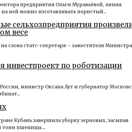
иректора предприятия Ольги Муравьёвой, линия
 на ней можно изготавливать пористый...
енные сельхозпредприятия произвел
вом весе
 на слова статс-секретаря – заместителя Министра
ся инвестпроект по роботизации
 России, министр Оксана Лут и губернатор Москов
бинат...
ых
тране Кубань завершила уборку зерновых, засыпав
 тонн пшеницы....