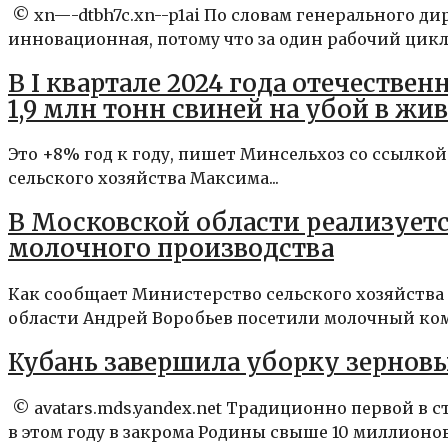
© xn—-dtbh7c.xn--p1ai По словам генерального д
инновационная, потому что за один рабочий цикл
В I квартале 2024 года отечеств
1,9 млн тонн свиней на убой в жи
Это +8% год к году, пишет Минсельхоз со ссылкой
сельского хозяйства Максима...
В Московской области реализует
молочного производства
Как сообщает Министерство сельского хозяйства
области Андрей Воробьев посетили молочный ком
Кубань завершила уборку зернов
© avatars.mds.yandex.net Tрадиционно первой в с
в этом году в закрома Родины свыше 10 миллионов