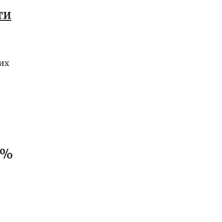
ти
их
0%