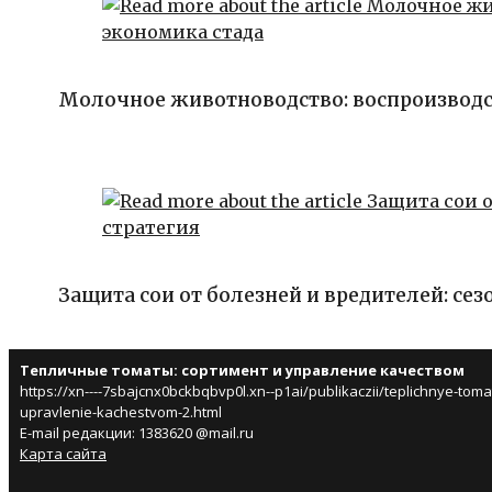
Молочное животноводство: воспроизводс
Защита сои от болезней и вредителей: сез
Тепличные томаты: сортимент и управление качеством
https://xn----7sbajcnx0bckbqbvp0l.xn--p1ai/publikaczii/teplichnye-tomat
upravlenie-kachestvom-2.html
E-mail редакции: 1383620 @mail.ru
Карта сайта