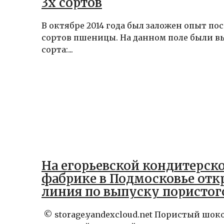
3х сортов
В октябре 2014 года был заложен опыт по
сортов пшеницы. На данном поле были в
сорта:...
На егорьевской кондитерск
фабрике в Подмосковье отк
линия по выпуску пористог
шоколада
© storage.yandexcloud.net Пористый шок