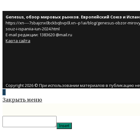
Genesus, обзор мировых рынков. Европейский Союз и Испан
https://xn----7sbajcnx0bckbqbvp0l.xn--p1ai/blog/genesus-obzor-mirovy
souz-i-ispaniia-iun-2024.html
E-mail редакции: 1383620 @mail.ru
Карта сайта
Copyright 2026 © При использовании материалов в публикацию н
Закрыть меню
Insert