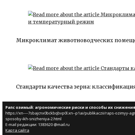
Микроклимат животноводческих помеще
Стандарты качества зерна: классификаци
Рапс озимый: агрономические риски и способы их снижени
https://xn----7sbajcnx0bckbqbvp0l.xn--p1ai/publikaczii/raps-ozimyy-agr
sposoby-ikh-snizheniya-2.html
E-mail редакции: 1383620 @mail.ru
Карта сайта