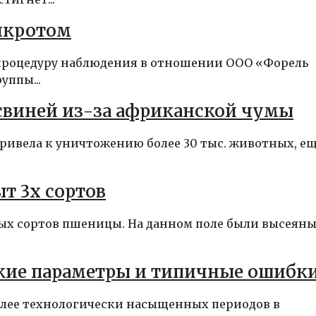
нкротом
 процедуру наблюдения в отношении ООО «Форель
уппы...
 свиней из-за африканской чумы
ивела к уничтожению более 30 тыс. животных, е
т 3х сортов
зных сортов пшеницы. На данном поле были высеян
кие параметры и типичные ошибк
олее технологически насыщенных периодов в