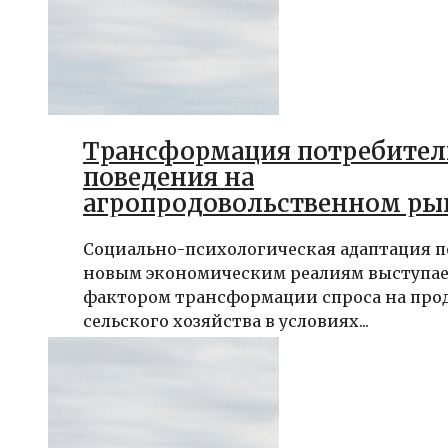
Трансформация потребител
поведения на
агропродовольственном ры
России в условиях санкций:
Социально-психологическая адаптация п
социально-психологически
новым экономическим реалиям выступа
детерминанты и адаптацио
фактором трансформации спроса на пр
стратегии
сельского хозяйства в условиях...