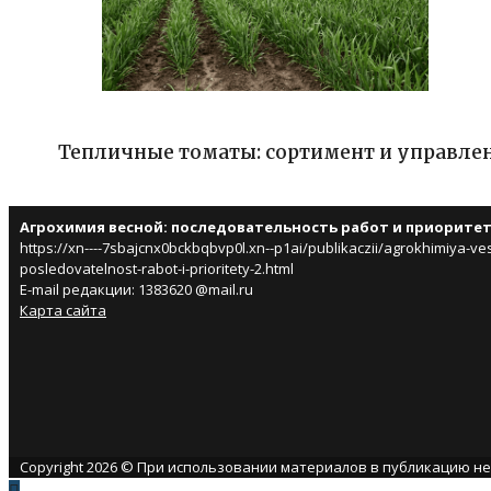
Тепличные томаты: сортимент и управле
Агрохимия весной: последовательность работ и приорите
https://xn----7sbajcnx0bckbqbvp0l.xn--p1ai/publikaczii/agrokhimiya-ve
posledovatelnost-rabot-i-prioritety-2.html
E-mail редакции: 1383620 @mail.ru
Карта сайта
Copyright 2026 © При использовании материалов в публикацию н