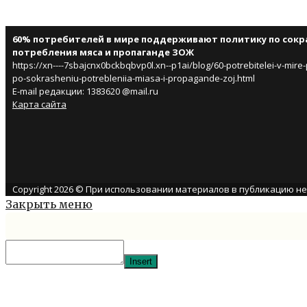
60% потребителей в мире поддерживают политику по сок
потребления мяса и пропаганде ЗОЖ
https://xn----7sbajcnx0bckbqbvp0l.xn--p1ai/blog/60-potrebitelei-v-mire-
po-sokrasheniu-potrebleniia-miasa-i-propagande-zoj.html
E-mail редакции: 1383620 @mail.ru
Карта сайта
Copyright 2026 © При использовании материалов в публикацию н
Закрыть меню
Insert