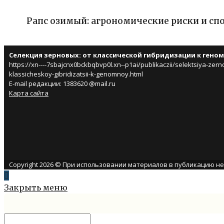
Рапс озимый: агрономические риски и сп
Селекция зерновых: от классической гибридизации к гено
https://xn----7sbajcnx0bckbqbvp0l.xn--p1ai/publikaczii/selektsiya-zern
klassicheskoy-gibridizatsii-k-genomnoy.html
E-mail редакции: 1383620 @mail.ru
Карта сайта
Copyright 2026 © При использовании материалов в публикацию н
Закрыть меню