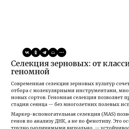
Виктор
02.04.2026
Публикации
Селекция зерновых: от классической гибридизации к
геномной
Современная селекция зерновых культур соч
отбора с молекулярными инструментами, мн
новых сортов. Геномная селекция позволяет 
стадии сеянца — без многолетних полевых ис
Маркер-вспомогательная селекция (MAS) поз
генов по анализу ДНК, а не по фенотипу. Это 
трудно различимыми визуально, — устойчивос