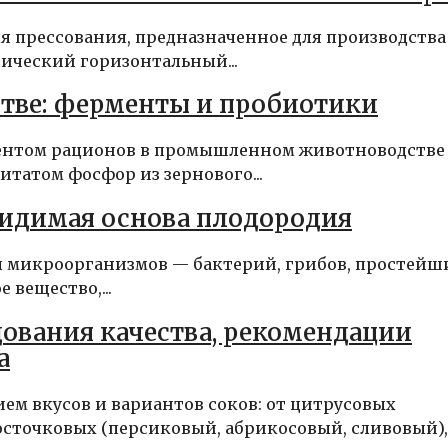
ля прессования, предназначенное для производства
тический горизонтальный...
тве: ферменты и пробиотики
ентом рационов в промышленном животноводстве
татом фосфор из зернового...
идимая основа плодородия
 микроорганизмов — бактерий, грибов, простейш
 вещество,...
дования качества, рекомендации
а
ем вкусов и вариантов соков: от цитрусовых
точковых (персиковый, абрикосовый, сливовый),.