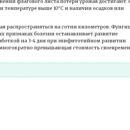
жении флагового листа потери урожая достигают 3
 температуре выше 10°C и наличии осадков или
ая распространяться на сотни километров. Фунги
ых признаках болезни останавливает развитие
работкой на 3-4 дня при эпифитотийном развитии
а, многократно превышающая стоимость своевреме