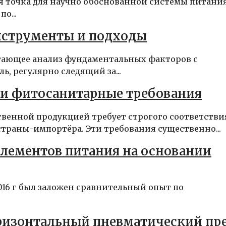
я точка для научно обоснованной системы питани
о...
инструменты и подходы
етающее анализ фундаментальных факторов с
, регулярно следящий за...
 и фитосанитарные требования
венной продукцией требует строгого соответстви
раны-импортёра. Эти требования существенно...
лементов питания на основании
2016 г был заложен сравнительный опыт по
оризонтальный пневматический пр