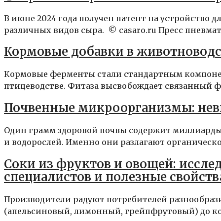
В июне 2024 года получен патент на устройство д
различных видов сыра. © casaro.ru Пресс пневма
Кормовые добавки в животноводс
Кормовые ферменты стали стандартным компон
птицеводстве. Фитаза высвобождает связанный фи
Почвенные микроорганизмы: нев
Один грамм здоровой почвы содержит миллиарды
и водорослей. Именно они разлагают органическое
Соки из фруктов и овощей: иссле
специалистов и полезные свойств
Производители радуют потребителей разнообрази
(апельсиновый, лимонный, грейпфрутовый) до кос