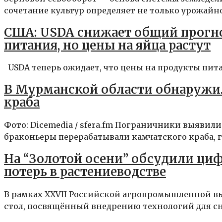
сочетание культур определяет не только урожайност
США: USDA снижает общий прогн
питания, но цены на яйца растут
USDA теперь ожидает, что цены на продукты питани
В Мурманской области обнаружил
краба
Фото: Dicemedia / sfera.fm Пограничники выявили
браконьеры перерабатывали камчатского краба, г
На “Золотой осени” обсудили ци
потерь в растениеводстве
В рамках XXVII Российской агропромышленной вы
стол, посвящённый внедрению технологий для сн