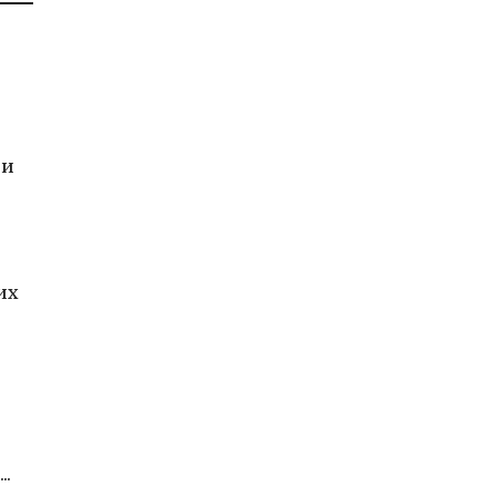
 и
их
..