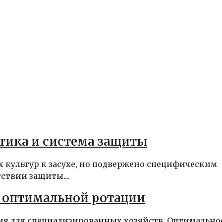
стика и система защиты
 культур к засухе, но подвержено специфическим
твии защиты....
е оптимальной ротации
ия для специализированных хозяйств. Оптимально