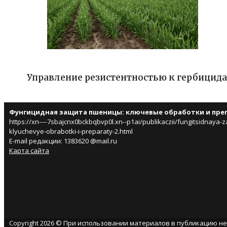
Управление резистентностью к гербицида
Фунгицидная защита пшеницы: ключевые обработки и пре
https://xn----7sbajcnx0bckbqbvp0l.xn--p1ai/publikaczii/fungitsidnaya-
klyuchevye-obrabotki-i-preparaty-2.html
E-mail редакции: 1383620 @mail.ru
Карта сайта
Copyright 2026 © При использовании материалов в публикацию н