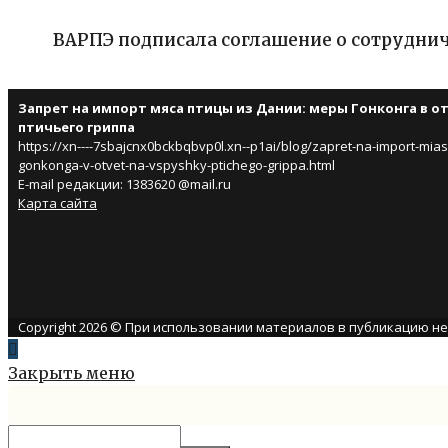
ВАРПЭ подписала соглашение о сотруднич
Запрет на импорт мяса птицы из Дании: меры Гонконга в о
птичьего гриппа
https://xn----7sbajcnx0bckbqbvp0l.xn--p1ai/blog/zapret-na-import-miasa
gonkonga-v-otvet-na-vspyshky-ptichego-grippa.html
E-mail редакции: 1383620 @mail.ru
Карта сайта
Copyright 2026 © При использовании материалов в публикацию н
Закрыть меню