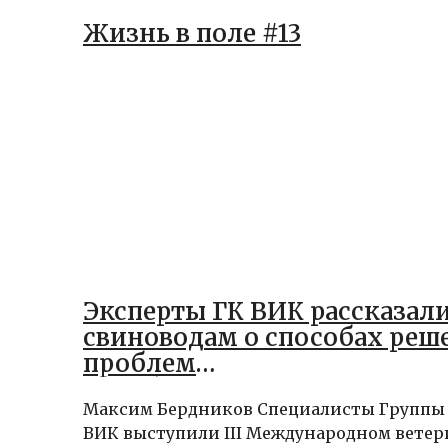
Жизнь в поле #13
Эксперты ГК ВИК рассказал
свиноводам о способах реш
проблем
антибиотикорезистентност
Максим Бердников Специалисты Группы
теплового стресса
ВИК выступили III Международном вете