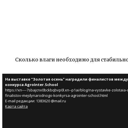
Сколько влаги необходимо для стабильн
На выставке “Золотая осень” наградили финалистов межд
конкурса AgroInter.School
https://xn----7sbajcnx0bckbqbvp0l.xn--p1ai/blog/na-vystavke-zolotaia-
finalistov-mejdynarodnogo-konkyrsa-agrointer-school.html
E-mail редакции: 1383620 @mail.ru
Карта сайта