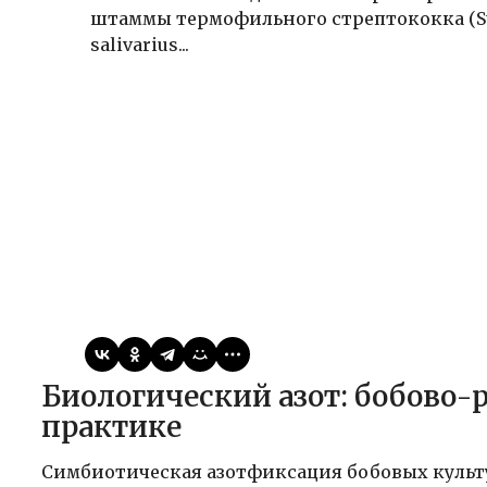
штаммы термофильного стрептококка (St
salivarius...
Виктор
22.05.2026
Публикации
Биологический азот: бобово-ризобиальный симбиоз на
практике
Симбиотическая азотфиксация бобовых культ