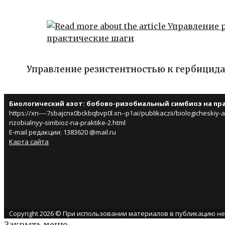
Управление резистентностью к гербицида
Биологический азот: бобово-ризобиальный симбиоз на пр
https://xn----7sbajcnx0bckbqbvp0l.xn--p1ai/publikaczii/biologicheskiy
rizobialnyy-simbioz-na-praktike-2.html
E-mail редакции: 1383620 @mail.ru
Карта сайта
Copyright 2026 © При использовании материалов в публикацию н
Закрыть меню