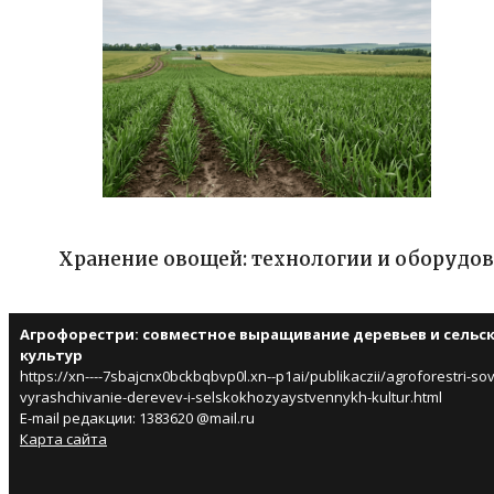
Хранение овощей: технологии и оборудо
Агрофорестри: совместное выращивание деревьев и сельс
культур
https://xn----7sbajcnx0bckbqbvp0l.xn--p1ai/publikaczii/agroforestri-s
vyrashchivanie-derevev-i-selskokhozyaystvennykh-kultur.html
E-mail редакции: 1383620 @mail.ru
Карта сайта