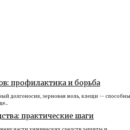
сов: профилактика и борьба
вый долгоносик, зерновая моль, клещи — способн
...
ства: практические шаги
мену части химических средств защиты и