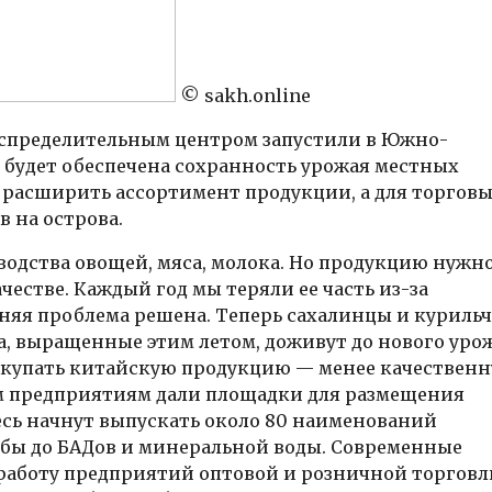
© sakh.online
аспределительным центром запустили в Южно-
 будет обеспечена сохранность урожая местных
 расширить ассортимент продукции, а для торгов
 на острова.
водства овощей, мяса, молока. Но продукцию нужн
честве. Каждый год мы теряли ее часть из-за
вняя проблема решена. Теперь сахалинцы и куриль
ла, выращенные этим летом, доживут до нового уро
окупать китайскую продукцию — менее качествен
ным предприятиям дали площадки для размещения
сь начнут выпускать около 80 наименований
ыбы до БАДов и минеральной воды. Современные
работу предприятий оптовой и розничной торговл