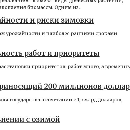
требованность имеют виды древесных растений,
копления биомассы. Одним из...
айности и риски зимовки
ом урожайности и наиболее ранними сроками
ьность работ и приоритеты
расстановки приоритетов: работ много, а временн
приносящий 200 миллионов доллар
для государства в сочетании с 1,5 млрд долларов,
внении с озимой