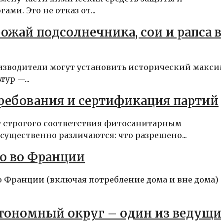
и. Это не отказ от...
жай подсолнечника, сои и рапса 
роизводители могут установить исторический макс
ур —...
требования и сертификация партий
т строгого соответствия фитосанитарным
ущественно различаются: что разрешено...
о во Франции
 Франции (включая потребление дома и вне дома)
втономный округ – один из ведущ