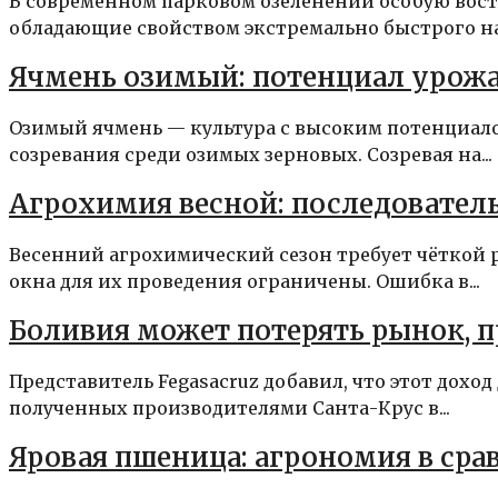
В современном парковом озеленении особую вос
обладающие свойством экстремально быстрого на
Ячмень озимый: потенциал урож
Озимый ячмень — культура с высоким потенциал
созревания среди озимых зерновых. Созревая на...
Агрохимия весной: последовател
Весенний агрохимический сезон требует чёткой 
окна для их проведения ограничены. Ошибка в...
Боливия может потерять рынок, 
Представитель Fegasacruz добавил, что этот доход 
полученных производителями Санта-Крус в...
Яровая пшеница: агрономия в сра