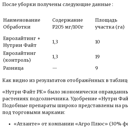
После уборки получены следующие данные :
Наименование
Содержание
Площадь
Обработки
Р2О5 мг/100г
участка (га)
Евролайтинг +
1,3
10
Нутрии Файт
Евролайтинг
1,3
19
(контроль)
Разница
—
9
Как видно из результатов отображённых в таблиц
«Нутри Файт РК» было экономически оправданны
растениях подсолнечника. Удобрение «Нутри Фай
Подобные препараты широко представлены на ры
под торговыми марками:
«Атланте» от компании «Агро Плюс» (30% фо