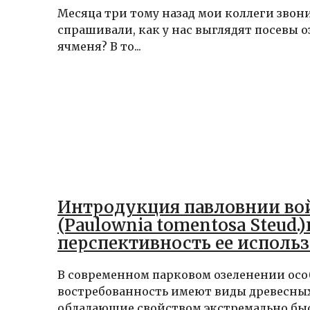
Месяца три тому назад мои коллеги звон
спрашивали, как у нас выглядят посевы 
ячменя? В то...
Интродукция павловнии во
(Paulownia tomentosa Steud.)
перспективность ее исполь
условиях г. Ставрополя
В современном парковом озеленении ос
востребованность имеют виды древесных
обладающие свойством экстремально бы