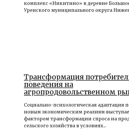
комплекс «Никитино» в деревне Большо
Уренского муниципального округа Нижего
Трансформация потребител
поведения на
агропродовольственном ры
России в условиях санкций:
Социально-психологическая адаптация п
социально-психологически
новым экономическим реалиям выступа
детерминанты и адаптацио
фактором трансформации спроса на пр
стратегии
сельского хозяйства в условиях...