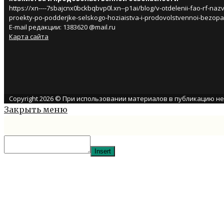
https://xn----7sbajcnx0bckbqbvp0l.xn--p1ai/blog/v-otdelenii-fao-rf-naz
proekty-po-podderjke-selskogo-hoziaistva-i-prodovolstvennoi-bezopa
E-mail редакции: 1383620 @mail.ru
Карта сайта
Copyright 2026 © При использовании материалов в публикацию н
Закрыть меню
Insert