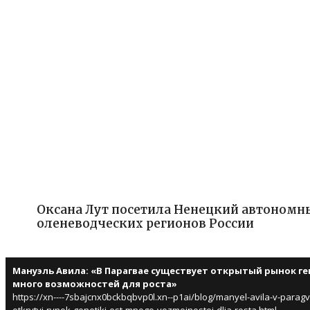
Оксана Лут посетила Ненецкий автономн
оленеводческих регионов России
Мануэль Авила: «В Парагвае существует открытый рынок ге
много возможностей для роста»
https://xn----7sbajcnx0bckbqbvp0l.xn--p1ai/blog/manyel-avila-v-parag