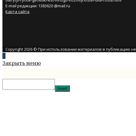
otkrytyi-rynok-genetiki-est-mnogo-vozmojnostei-dlia-rosta.html
E-mail редакции: 1383620 @mail.ru
Карта сайта
Copyright 2026 © При использовании материалов в публикацию н
Закрыть меню
Insert