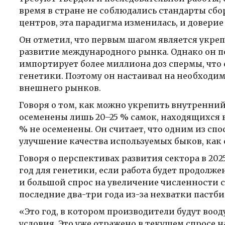
время в стране не соблюдались стандарты сбо
центров, эта парадигма изменилась, и доверие
Он отметил, что первым шагом является укре
развитие международного рынка. Однако он п
импортирует более миллиона доз спермы, что
генетики. Поэтому он настаивал на необходим
внешнего рынков.
Говоря о том, как можно укрепить внутренний
осеменены лишь 20–25 % самок, находящихся в э
% не осеменены. Он считает, что одним из сп
улучшение качества используемых быков, как с
Говоря о перспективах развития сектора в 2025
год для генетики, если работа будет продолже
и большой спрос на увеличение численности с
последние два-три года из-за нехватки пастби
«Это год, в котором производители будут воо
условия. Это уже отражено в текущем спросе 