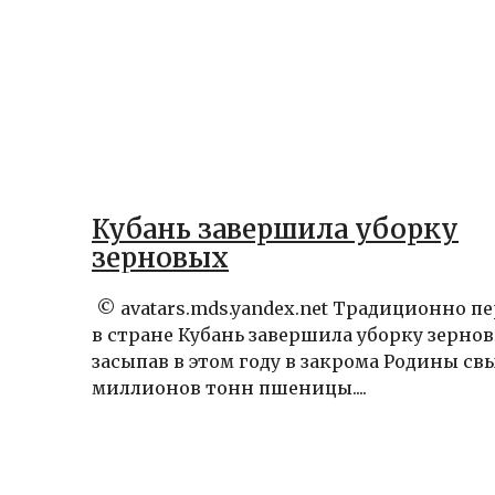
Кубань завершила уборку
зерновых
© avatars.mds.yandex.net Tрадиционно п
в стране Кубань завершила уборку зернов
засыпав в этом году в закрома Родины св
миллионов тонн пшеницы....