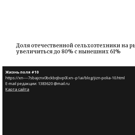
Доля отечественной сельхозтехники на р
увеличиться до 80% с нынешних 61%
Жизнь поля #10
https://xn----7sbajcnx0bckbqbvp0l.xn--p1ai/blog/jizn-polia-10.html
E-mail редакции: 1383620 @mail.ru
Карта сайта